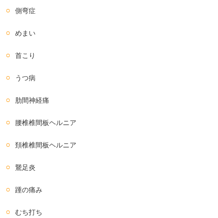
側弯症
めまい
首こり
うつ病
肋間神経痛
腰椎椎間板ヘルニア
頚椎椎間板ヘルニア
鵞足炎
踵の痛み
むち打ち