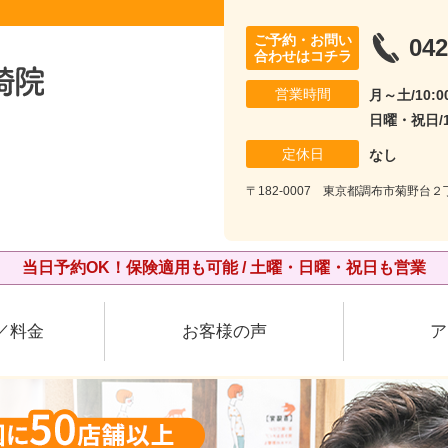
ご予約・お問い
042
合わせはコチラ
営業時間
月～土/10:00
日曜・祝日/10
定休日
なし
〒182-0007 東京都調布市菊野台２丁
当日予約OK！保険適用も可能 / 土曜・日曜・祝日も営業
／料金
お客様の声
ア