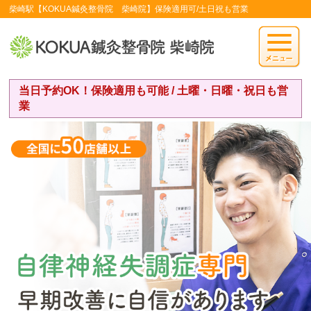
柴崎駅【KOKUA鍼灸整骨院 柴崎院】保険適用可/土日祝も営業
当日予約OK！保険適用も可能 / 土曜・日曜・祝日も営
業