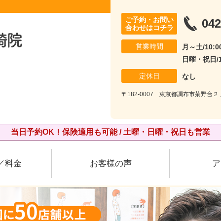
ご予約・お問い
042
合わせはコチラ
営業時間
月～土/10:00
日曜・祝日/10
定休日
なし
〒182-0007 東京都調布市菊野台２丁
当日予約OK！保険適用も可能 / 土曜・日曜・祝日も営業
／料金
お客様の声
ア