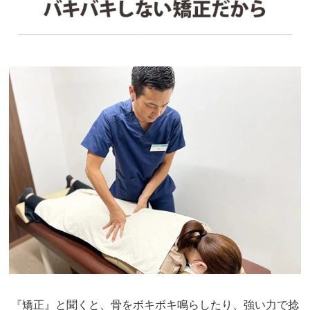
『矯正』と聞くと、骨をボキボキ鳴らしたり、強い力で捻