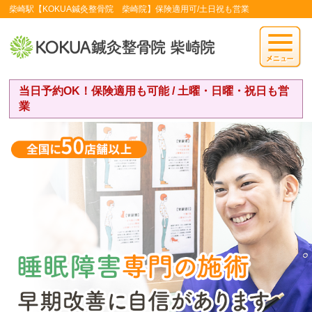
柴崎駅【KOKUA鍼灸整骨院 柴崎院】保険適用可/土日祝も営業
当日予約OK！保険適用も可能 / 土曜・日曜・祝日も営
業