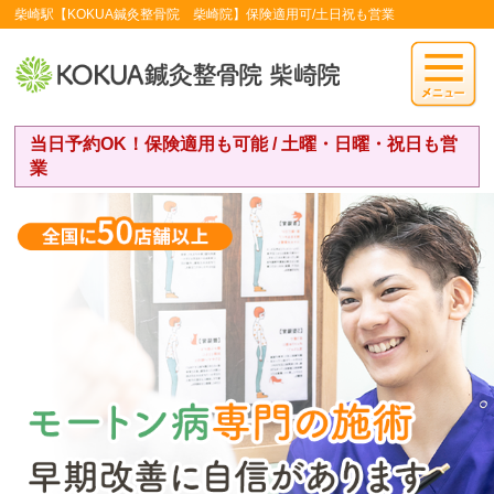
柴崎駅【KOKUA鍼灸整骨院 柴崎院】保険適用可/土日祝も営業
当日予約OK！保険適用も可能 / 土曜・日曜・祝日も営
業