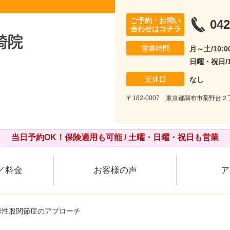
ご予約・お問い
042
合わせはコチラ
営業時間
月～土/10:00
日曜・祝日/10
定休日
なし
〒182-0007 東京都調布市菊野台２丁
当日予約OK！保険適用も可能 / 土曜・日曜・祝日も営業
／料金
お客様の声
ア
変形性股関節症のアプローチ