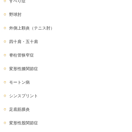
すべり症
野球肘
外側上顆炎（テニス肘）
四十肩・五十肩
脊柱管狭窄症
変形性膝関節症
モートン病
シンスプリント
足底筋膜炎
変形性股関節症