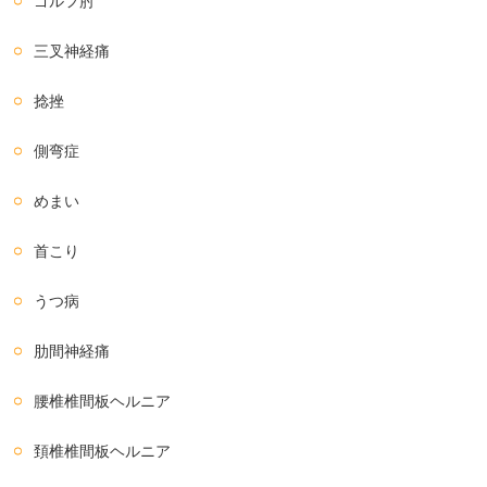
ゴルフ肘
三叉神経痛
捻挫
側弯症
めまい
首こり
うつ病
肋間神経痛
腰椎椎間板ヘルニア
頚椎椎間板ヘルニア