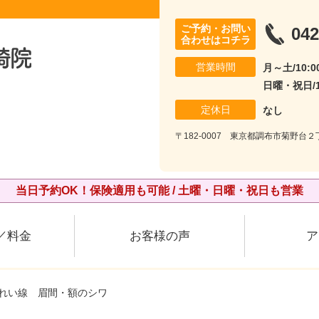
ご予約・お問い
042
合わせはコチラ
営業時間
月～土/10:00
日曜・祝日/10
定休日
なし
〒182-0007 東京都調布市菊野台２丁
当日予約OK！保険適用も可能 / 土曜・日曜・祝日も営業
／料金
お客様の声
ア
うれい線 眉間・額のシワ