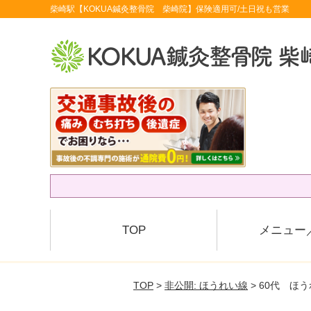
柴崎駅【KOKUA鍼灸整骨院 柴崎院】保険適用可/土日祝も営業
TOP
メニュー
TOP
>
非公開: ほうれい線
> 60代 ほ