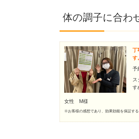
体の調子に合わ
丁
す
予
ス
す
女性 M様
※お客様の感想であり、効果効能を保証する