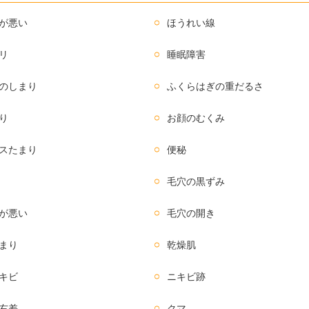
が悪い
ほうれい線
リ
睡眠障害
のしまり
ふくらはぎの重だるさ
り
お顔のむくみ
スたまり
便秘
毛穴の黒ずみ
が悪い
毛穴の開き
まり
乾燥肌
キビ
ニキビ跡
右差
クマ