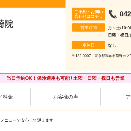
ご予約・お問い
042
合わせはコチラ
営業時間
月～土/10:00
日曜・祝日/10
定休日
なし
〒182-0007 東京都調布市菊野台２丁
当日予約OK！保険適用も可能 / 土曜・日曜・祝日も営業
／料金
お客様の声
ア
たメニューで安心して通えます