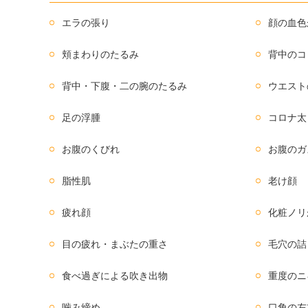
エラの張り
顔の血色
頬まわりのたるみ
背中のコ
背中・下腹・二の腕のたるみ
ウエスト
足の浮腫
コロナ太
お腹のくびれ
お腹のガ
脂性肌
老け顔
疲れ顔
化粧ノリ
目の疲れ・まぶたの重さ
毛穴の詰
食べ過ぎによる吹き出物
重度のニ
噛み締め
口角の左