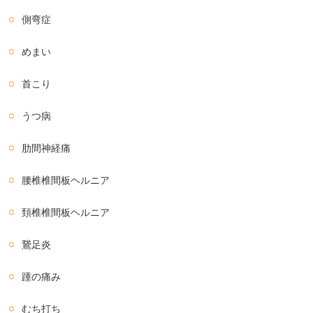
側弯症
めまい
首こり
うつ病
肋間神経痛
腰椎椎間板ヘルニア
頚椎椎間板ヘルニア
鵞足炎
踵の痛み
むち打ち