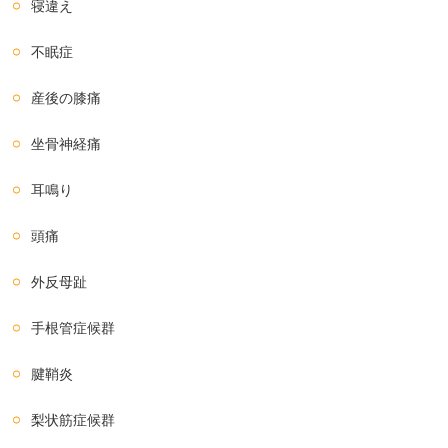
寝違え
不眠症
産後の膝痛
坐骨神経痛
耳鳴り
頭痛
外反母趾
手根管症候群
腱鞘炎
梨状筋症候群