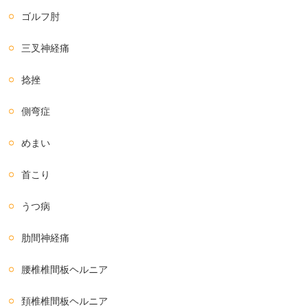
ゴルフ肘
三叉神経痛
捻挫
側弯症
めまい
首こり
うつ病
肋間神経痛
腰椎椎間板ヘルニア
頚椎椎間板ヘルニア