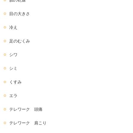
目の大きさ
冷え
足のむくみ
シワ
シミ
くすみ
エラ
テレワーク 頭痛
テレワーク 肩こり