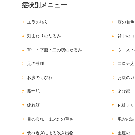
症状別メニュー
エラの張り
顔の血色
頬まわりのたるみ
背中のコ
背中・下腹・二の腕のたるみ
ウエスト
足の浮腫
コロナ太
お腹のくびれ
お腹のガ
脂性肌
老け顔
疲れ顔
化粧ノリ
目の疲れ・まぶたの重さ
毛穴の詰
食べ過ぎによる吹き出物
重度のニ