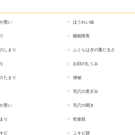
が悪い
ほうれい線
リ
睡眠障害
のしまり
ふくらはぎの重だるさ
り
お顔のむくみ
スたまり
便秘
毛穴の黒ずみ
が悪い
毛穴の開き
まり
乾燥肌
キビ
ニキビ跡