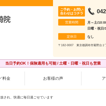
ご予約・お問い
042
合わせはコチラ
営業時間
月～土/10:00
日曜・祝日/10
定休日
なし
〒182-0007 東京都調布市菊野台２丁
当日予約OK！保険適用も可能 / 土曜・日曜・祝日も営業
／料金
お客様の声
ア
解放され、快適に毎日過ごせています