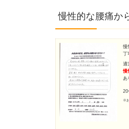
慢性的な腰痛か
慢
丁
適
慢
あ
2
※