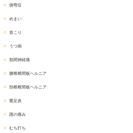
側弯症
めまい
首こり
うつ病
肋間神経痛
腰椎椎間板ヘルニア
頚椎椎間板ヘルニア
鵞足炎
踵の痛み
むち打ち