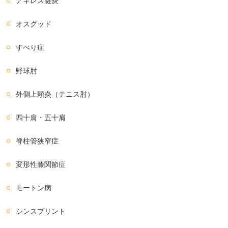
アキレス腱炎
オスグッド
すべり症
野球肘
外側上顆炎（テニス肘）
四十肩・五十肩
脊柱管狭窄症
変形性膝関節症
モートン病
シンスプリント