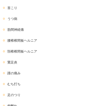
首こり
うつ病
肋間神経痛
腰椎椎間板ヘルニア
頚椎椎間板ヘルニア
鵞足炎
踵の痛み
むち打ち
足のつり
肉離れ