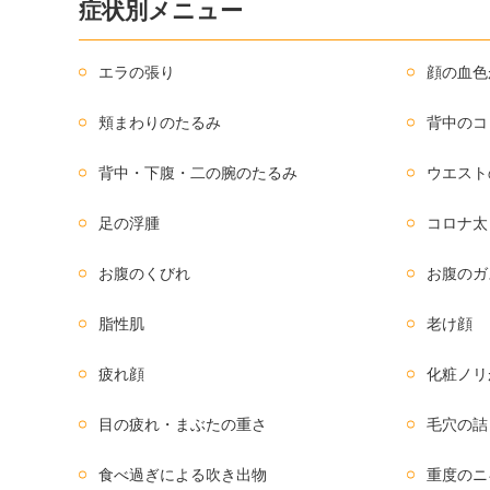
症状別メニュー
エラの張り
顔の血色
頬まわりのたるみ
背中のコ
背中・下腹・二の腕のたるみ
ウエスト
足の浮腫
コロナ太
お腹のくびれ
お腹のガ
脂性肌
老け顔
疲れ顔
化粧ノリ
目の疲れ・まぶたの重さ
毛穴の詰
食べ過ぎによる吹き出物
重度のニ