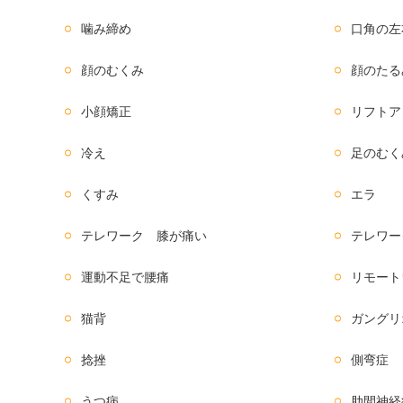
噛み締め
口角の左
顔のむくみ
顔のたる
小顔矯正
リフトア
冷え
足のむく
くすみ
エラ
テレワーク 膝が痛い
テレワー
運動不足で腰痛
リモート
猫背
ガングリ
捻挫
側弯症
うつ病
肋間神経