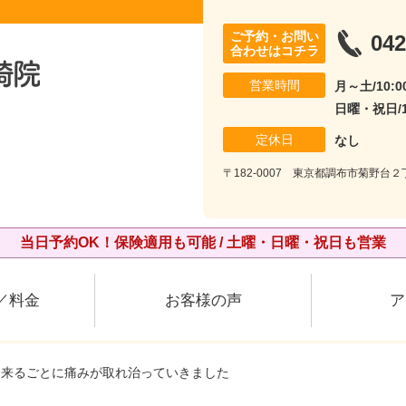
ご予約・お問い
042
合わせはコチラ
営業時間
月～土/10:00
日曜・祝日/10
定休日
なし
〒182-0007 東京都調布市菊野台２丁
当日予約OK！保険適用も可能 / 土曜・日曜・祝日も営業
／料金
お客様の声
ア
日来るごとに痛みが取れ治っていきました