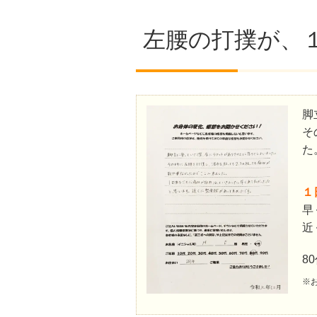
左腰の打撲が、
脚
そ
た
１
早
近
8
※