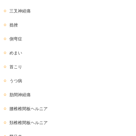
三叉神経痛
捻挫
側弯症
めまい
首こり
うつ病
肋間神経痛
腰椎椎間板ヘルニア
頚椎椎間板ヘルニア