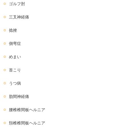
ゴルフ肘
三叉神経痛
捻挫
側弯症
めまい
首こり
うつ病
肋間神経痛
腰椎椎間板ヘルニア
頚椎椎間板ヘルニア