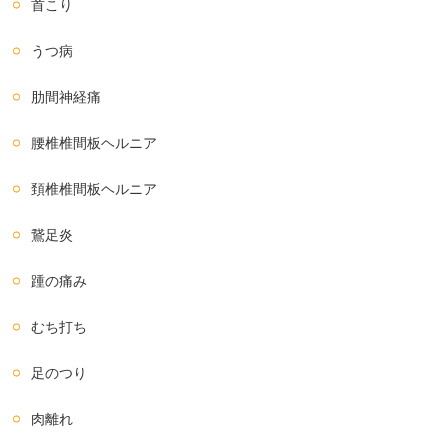
首こり
うつ病
肋間神経痛
腰椎椎間板ヘルニア
頚椎椎間板ヘルニア
鵞足炎
踵の痛み
むち打ち
足のつり
肉離れ