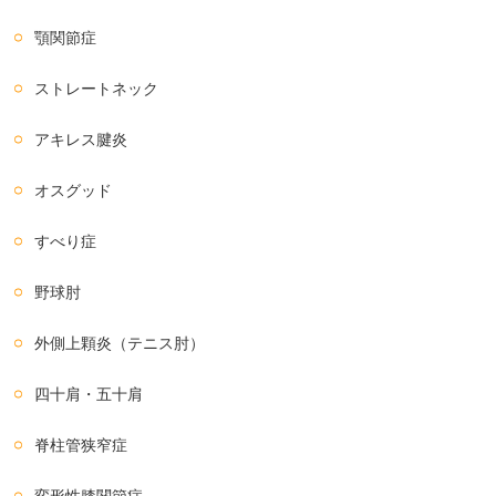
顎関節症
ストレートネック
アキレス腱炎
オスグッド
すべり症
野球肘
外側上顆炎（テニス肘）
四十肩・五十肩
脊柱管狭窄症
変形性膝関節症