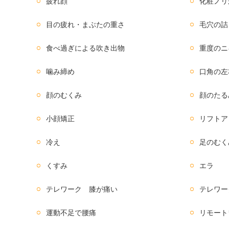
疲れ顔
化粧ノリ
目の疲れ・まぶたの重さ
毛穴の詰
食べ過ぎによる吹き出物
重度のニ
噛み締め
口角の左
顔のむくみ
顔のたる
小顔矯正
リフトア
冷え
足のむく
くすみ
エラ
テレワーク 膝が痛い
テレワー
運動不足で腰痛
リモート