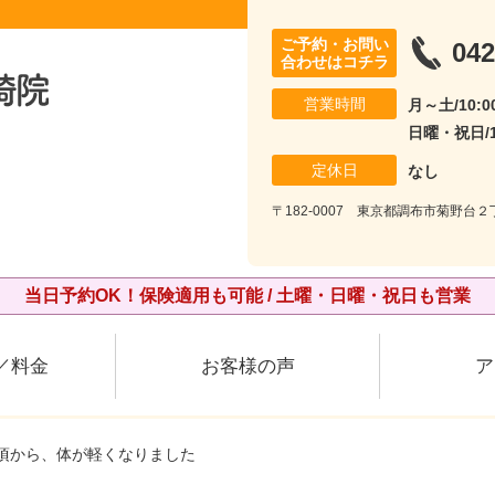
ご予約・お問い
042
合わせはコチラ
営業時間
月～土/10:00
日曜・祝日/10
定休日
なし
〒182-0007 東京都調布市菊野台２丁
当日予約OK！保険適用も可能 / 土曜・日曜・祝日も営業
／料金
お客様の声
ア
た頃から、体が軽くなりました