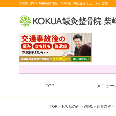
柴崎駅【KOKUA鍼灸整骨院 柴崎院】保険適用可/土日祝も営業
TOP
メニュー
TOP
>
お客様の声
> 通院1ヶ月を過ぎ