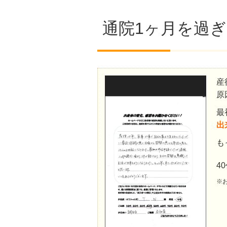
通院1ヶ月を過
産
原
最
出
も
4
※