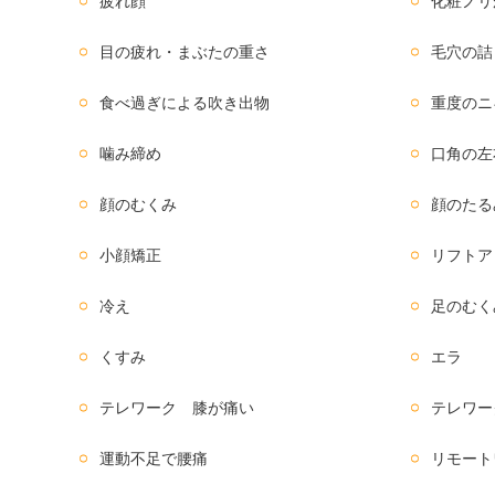
疲れ顔
化粧ノリ
目の疲れ・まぶたの重さ
毛穴の詰
食べ過ぎによる吹き出物
重度のニ
噛み締め
口角の左
顔のむくみ
顔のたる
小顔矯正
リフトア
冷え
足のむく
くすみ
エラ
テレワーク 膝が痛い
テレワー
運動不足で腰痛
リモート