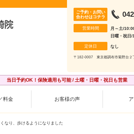
ご予約・お問い
042
合わせはコチラ
営業時間
月～土/10:00
日曜・祝日/10
定休日
なし
〒182-0007 東京都調布市菊野台２丁
当日予約OK！保険適用も可能 / 土曜・日曜・祝日も営業
／料金
お客様の声
ア
なくなり、歩けるようになりました