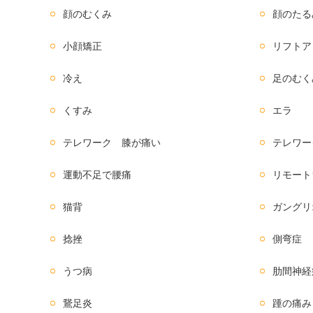
顔のむくみ
顔のたる
小顔矯正
リフトア
冷え
足のむく
くすみ
エラ
テレワーク 膝が痛い
テレワー
運動不足で腰痛
リモート
猫背
ガングリ
捻挫
側弯症
うつ病
肋間神経
鵞足炎
踵の痛み