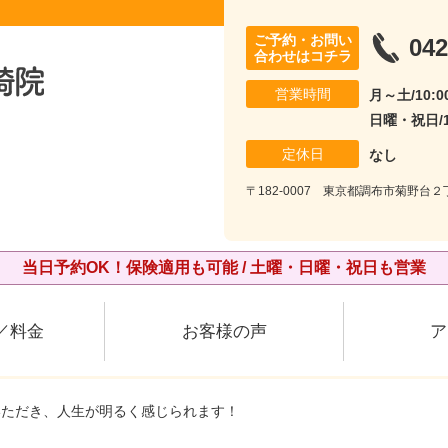
ご予約・お問い
042
合わせはコチラ
営業時間
月～土/10:00
日曜・祝日/10
定休日
なし
〒182-0007 東京都調布市菊野台２丁
当日予約OK！保険適用も可能 / 土曜・日曜・祝日も営業
／料金
お客様の声
ア
いただき、人生が明るく感じられます！