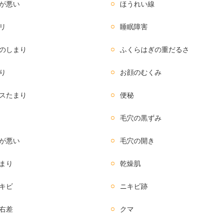
が悪い
ほうれい線
リ
睡眠障害
のしまり
ふくらはぎの重だるさ
り
お顔のむくみ
スたまり
便秘
毛穴の黒ずみ
が悪い
毛穴の開き
まり
乾燥肌
キビ
ニキビ跡
右差
クマ