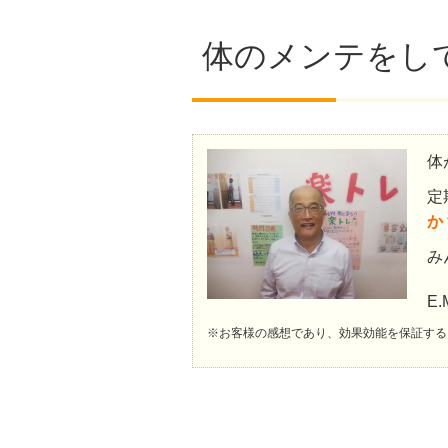
体のメンテをし
体
定
か
み
E
※お客様の感想であり、効果効能を保証する